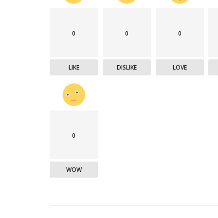
0
0
0
 Title
மாணவர்களுக்கு கதர் முகக்கவசம்
LIKE
DISLIKE
LOVE
nterview
ArunachalPradeah
tamilnews
1
அருணாச்சலப் பிரதேச அரசு தன் மாநில பள்ளி மாணவர
கதரால் செய்யப்பட்ட 60,000...
0
WOW