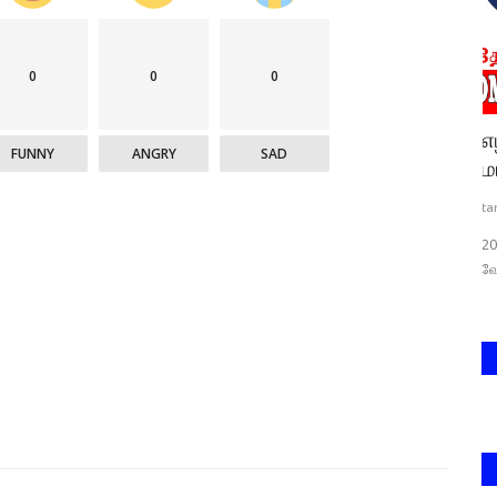
0
0
0
 -
எழில்மிகு ஆர்.கே.நகராக தொகுதியை
T
FUNNY
ANGRY
SAD
மாற்றுவேன் ஜே.ஜே.எபினேசர்...
ta
tamilnews
4
்களுக்கு
2021 தமிழக சட்டமன்ற தேர்தல் களத்தில் ஆர்.கே.நகர் தொகுதி
வேட்பாளர் ஜே.ஜே.எபினேசர்...