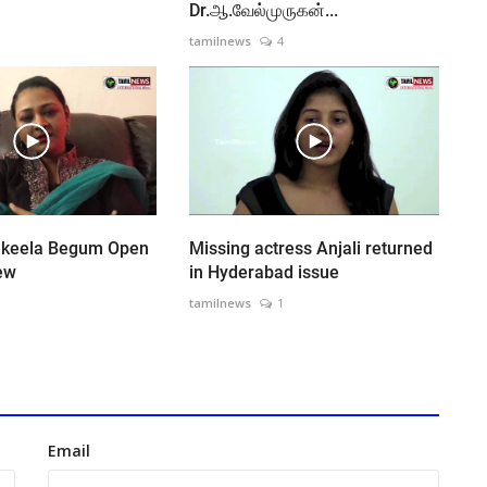
Dr.ஆ.வேல்முருகன்...
tamilnews
4
akeela Begum Open
Missing actress Anjali returned
iew
in Hyderabad issue
1
tamilnews
1
Email