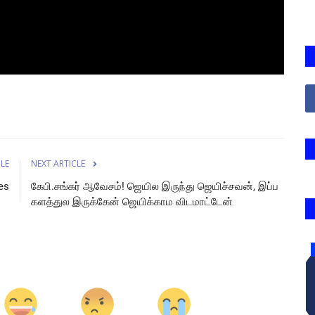
CLE
NEXT ARTICLE
es
கேபி.சங்கர் ஆவேசம்! ஜெயில இருந்து ஜெயிச்சவன், இப்ப
களத்துல இருக்கேன் ஜெயிக்காம விடமாட்டேன்
NEWS VIDEOS