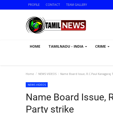
PROFILE
CONTACT
TEAM GALLERY
HOME
TAMILNADU - INDIA
CRIME
Home
NEWS VIDEOS
Name Board Issue, R.C.Paul Kanagaraj T
NEWS VIDEOS
Name Board Issue, 
Party strike