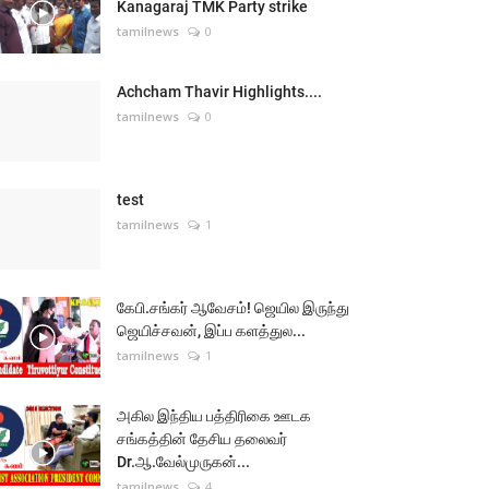
Kanagaraj TMK Party strike
tamilnews
0
Achcham Thavir Highlights....
tamilnews
0
test
tamilnews
1
கேபி.சங்கர் ஆவேசம்! ஜெயில இருந்து
ஜெயிச்சவன், இப்ப களத்துல...
tamilnews
1
அகில இந்திய பத்திரிகை ஊடக
சங்கத்தின் தேசிய தலைவர்
Dr.ஆ.வேல்முருகன்...
tamilnews
4