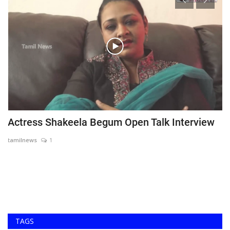
்,
Actress Shakeela Begum Open Talk Interview
t
tamilnews
1
ta
்
TAGS