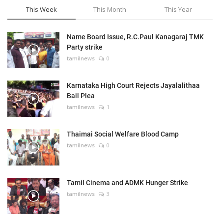
This Week
This Month
This Year
Name Board Issue, R.C.Paul Kanagaraj TMK
Party strike
tamilnews
0
Karnataka High Court Rejects Jayalalithaa
Bail Plea
tamilnews
1
Thaimai Social Welfare Blood Camp
tamilnews
0
Tamil Cinema and ADMK Hunger Strike
tamilnews
3