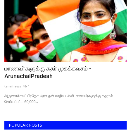
மாணவர்களுக்கு கதர் முகக்கவசம் -
ArunachalPradeah
tamilnews
1
அருணாச்சலப் பிரதேச அரசு தன் மாநில பள்ளி மாணவர்களுக்கு கதரால்
செய்யப்பட்ட 60,000...
POPULAR POSTS