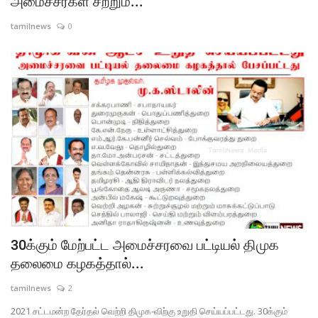
அமைச்சர்கள் சற்றும்...
ENTERTAINMENT
tamilnews
0
Social Content
TEAM GALLERY
ACHCHAM THAVIR
OFFICALS
Pet Care Stores
Login
Register
30க்கும் மேற்பட்ட அமைச்சரவை பட்டியல் திமுக
தலைமை கழகத்தால்...
tamilnews
2
2021 சட்டமன்ற தேர்தல் வெற்றி திமுக-விற்கு உறுதி செய்யப்பட்டது. 30க்கும்