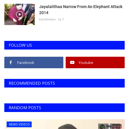
Jayalalithaa Narrow From An Elephant Attack
2014
tamilnews
0
FOLLOW US
Facebook
Youtube
RECOMMENDED POSTS
RANDOM POSTS
NEWS VIDEOS