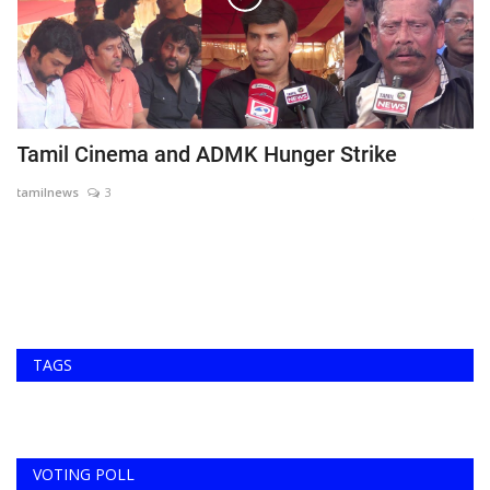
Tamil Cinema and ADMK Hunger Strike
ம
A
tamilnews
3
ta
அர
செ
TAGS
VOTING POLL