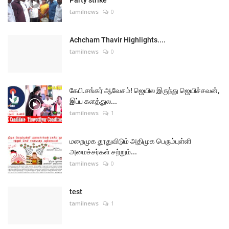
tamilnews
0
Achcham Thavir Highlights....
tamilnews
0
கேபி.சங்கர் ஆவேசம்! ஜெயில இருந்து ஜெயிச்சவன்,
இப்ப களத்துல...
tamilnews
1
மறைமுக தூதுவிடும் அதிமுக பெரும்புள்ளி
அமைச்சர்கள் சற்றும்...
tamilnews
0
test
tamilnews
1