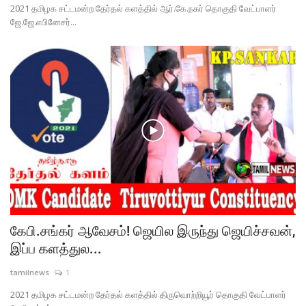
2021 தமிழக சட்டமன்ற தேர்தல் களத்தில் ஆர்.கே.நகர் தொகுதி வேட்பாளர்
ஜே.ஜே.எபினேசர்...
கேபி.சங்கர் ஆவேசம்! ஜெயில இருந்து ஜெயிச்சவன்,
இப்ப களத்துல...
tamilnews
1
2021 தமிழக சட்டமன்ற தேர்தல் களத்தில் திருவொற்றியூர் தொகுதி வேட்பாளர்