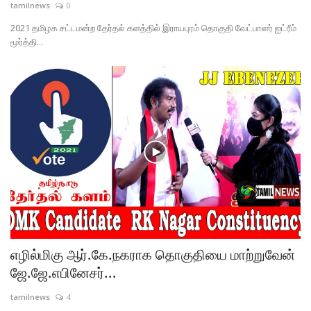
tamilnews
0
2021 தமிழக சட்டமன்ற தேர்தல் களத்தில் இராயபுரம் தொகுதி வேட்பாளர் ஐட்ரீம்
மூர்த்தி...
எழில்மிகு ஆர்.கே.நகராக தொகுதியை மாற்றுவேன்
ஜே.ஜே.எபினேசர்...
tamilnews
4