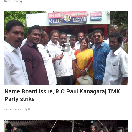
கேபி.சங்கர்...
Name Board Issue, R.C.Paul Kanagaraj TMK
Party strike
tamilnews
0