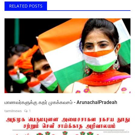
RELATED POSTS
மாணவர்களுக்கு கதர் முகக்கவசம் - ArunachalPradeah
tamilnews
1