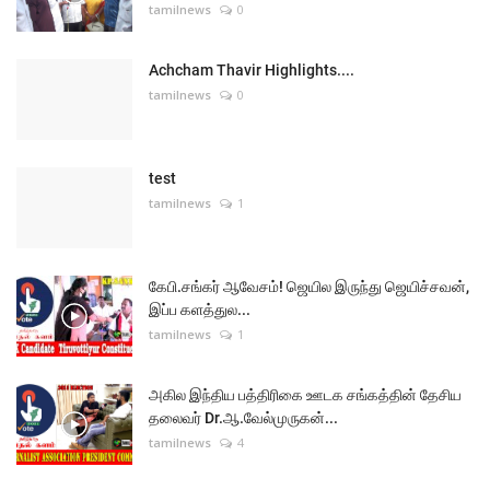
tamilnews
0
Achcham Thavir Highlights....
tamilnews
0
test
tamilnews
1
கேபி.சங்கர் ஆவேசம்! ஜெயில இருந்து ஜெயிச்சவன்,
இப்ப களத்துல...
tamilnews
1
அகில இந்திய பத்திரிகை ஊடக சங்கத்தின் தேசிய
தலைவர் Dr.ஆ.வேல்முருகன்...
tamilnews
4