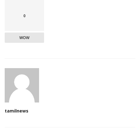
0
WOW
tamilnews