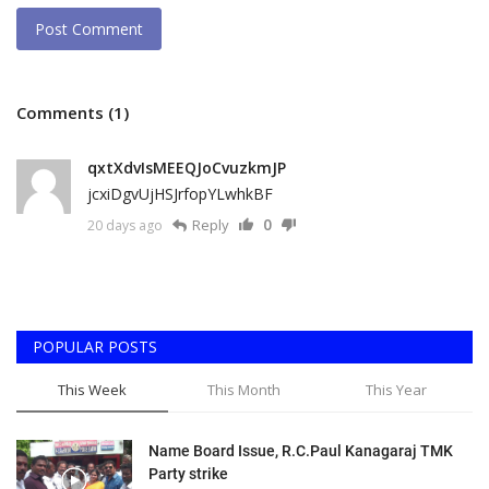
Post Comment
Comments (1)
qxtXdvIsMEEQJoCvuzkmJP
jcxiDgvUjHSJrfopYLwhkBF
0
Reply
20 days ago
POPULAR POSTS
This Week
This Month
This Year
Name Board Issue, R.C.Paul Kanagaraj TMK
Party strike