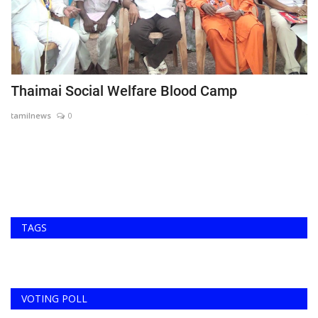
Thaimai Social Welfare Blood Camp
ந
tamilnews
0
ta
TAGS
VOTING POLL